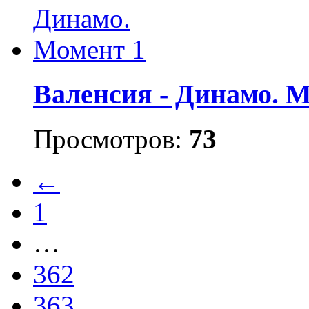
Валенсия - Динамо. М
Просмотров:
73
←
1
…
362
363