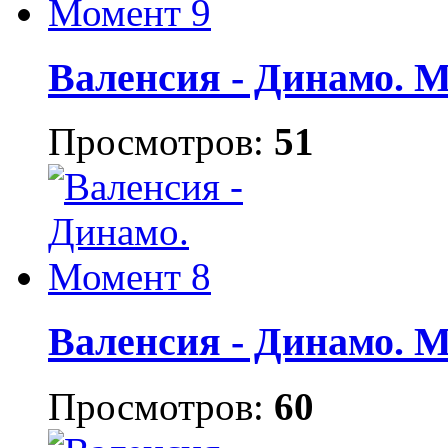
Валенсия - Динамо. М
Просмотров:
51
Валенсия - Динамо. М
Просмотров:
60