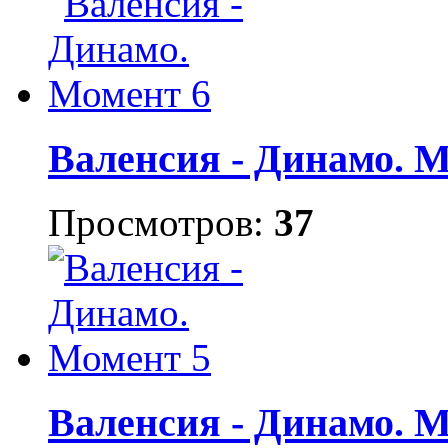
Валенсия - Динамо. М
Просмотров:
37
Валенсия - Динамо. М