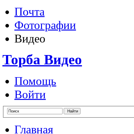
Почта
Фотографии
Видео
Торба Видео
Помощь
Войти
Главная