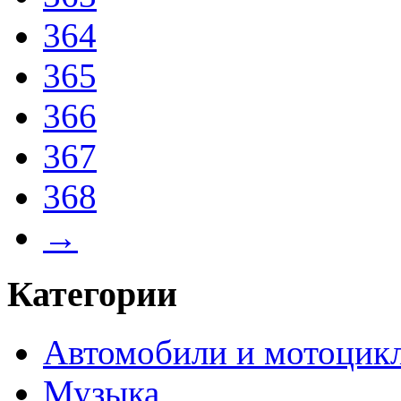
364
365
366
367
368
→
Категории
Автомобили и мотоцик
Музыка