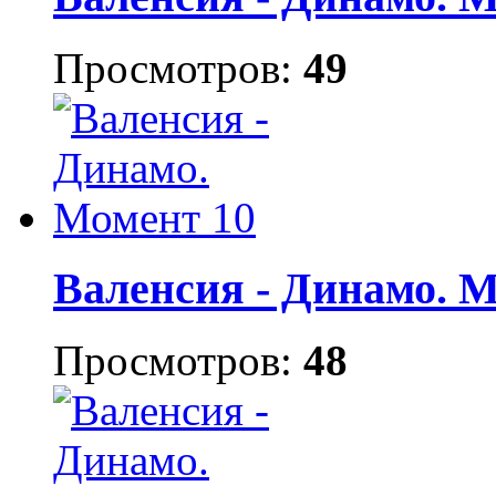
Просмотров:
49
Валенсия - Динамо. М
Просмотров:
48