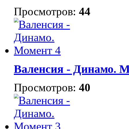
Просмотров:
44
Валенсия - Динамо. М
Просмотров:
40