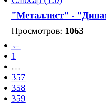
"Металлист" - "Динам
Просмотров:
1063
←
1
…
357
358
359