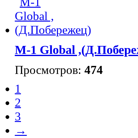
M-1 Global ,(Д.Побер
Просмотров:
474
1
2
3
→