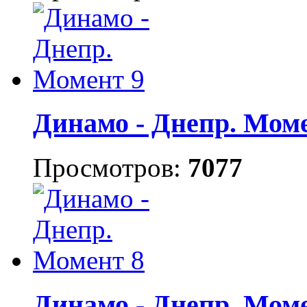
Динамо - Днепр. Мом
Просмотров:
7077
Динамо - Днепр. Мом