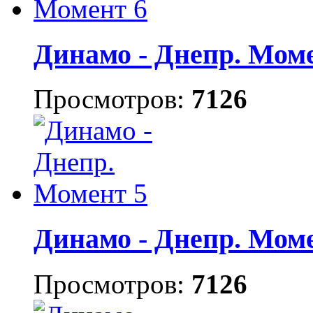
Динамо - Днепр. Мом
Просмотров:
7126
Динамо - Днепр. Мом
Просмотров:
7126