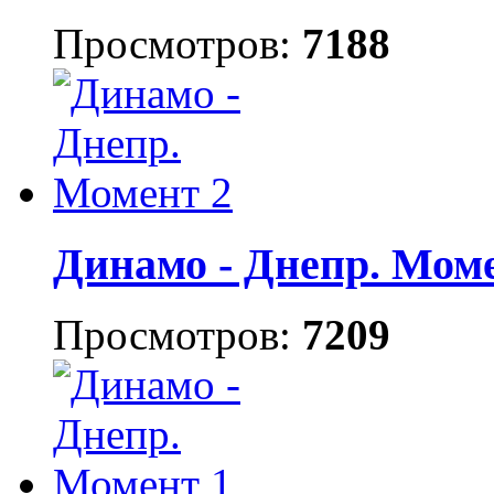
Просмотров:
7188
Динамо - Днепр. Мом
Просмотров:
7209