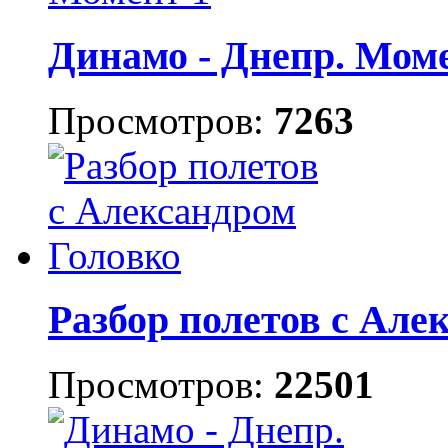
Динамо - Днепр. Мом
Просмотров:
7263
Разбор полетов с Але
Просмотров:
22501