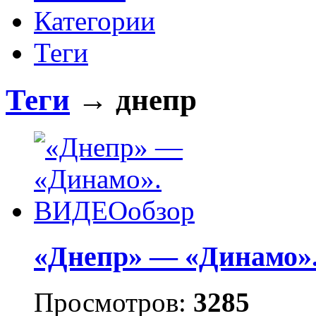
Категории
Теги
Теги
→ днепр
«Днепр» — «Динамо»
Просмотров:
3285