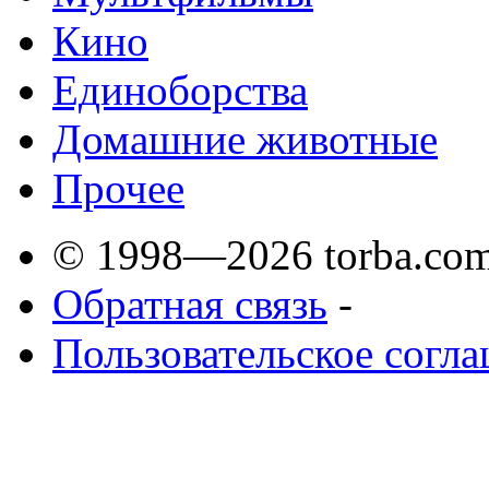
Кино
Единоборства
Домашние животные
Прочее
© 1998—2026 torba.com
Обратная связь
-
Пользовательское согл