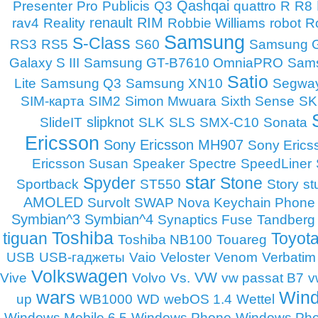
Qashqai
Presenter
Pro
Publicis
Q3
quattro
R
R8
renault
RIM
rav4
Reality
Robbie Williams
robot
Ro
Samsung
S-Class
RS3
RS5
S60
Samsung G
Galaxy S III
Samsung GT-B7610 OmniaPRO
Sams
Satio
Lite
Samsung Q3
Samsung XN10
Segwa
SIM-карта
SIM2
Simon Mwuara
Sixth Sense
SK
slipknot
SlideIT
SLK
SLS
SMX-C10
Sonata
Ericsson
Sony Ericsson MH907
Sony Erics
Ericsson Susan
Speaker
Spectre
SpeedLiner
star
Spyder
Stone
Sportback
ST550
Story
st
AMOLED
Survolt
SWAP Nova Keychain Phone
Symbian^3
Symbian^4
Synaptics Fuse
Tandberg
Toshiba
tiguan
Toyot
Toshiba NB100
Touareg
USB
USB-гаджеты
Vaio
Veloster
Venom
Verbatim
Volkswagen
VW
Vive
Volvo
Vs.
vw passat B7
v
wars
Win
up
WB1000
WD
webOS 1.4
Wettel
Windows Mobile 6.5
Windows Phone
Windows Pho