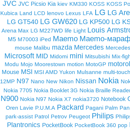
JVC
JVC Picsio
Kia
kiev
KM330
KOSS
KOSS Por
LG
LG Ar
Kubica
Land
LCD
lenovo
Lexus
LFA
LG GW620
LG GT540
LG KP500
LG K
Louis Armstr
Arena Max
LG M227WD
life
Light
Maemo
Maemo-мараф
M5
M70003 iPed
mazda
Mercedes
mouse
Malibu
Mercede
Microsoft
mini
MID
Midomi
Mitsubishi
Mix-fig
motoro
Modu
Mojo
Moorestown
motion
MotoGP
MSI
Mouse
MSI AMD Yukon
Mulsanne
multi-touc
Nokia
N97
Nissan
12MP
Nano
New
Nikon
Nok
Nokia 7705
Nokia Booklet 3G
Nokia Braille Reade
N900
Notebook
Nokia N97
Nokia X7
nokia3720
Packard
Oren Lavie
P.U.M.A
Pagani
Palm
Pan
Philips
park-assist
Patrol
Petrov
Peugeot
Phili
Plantronics
PocketBook
PocketBook 360
pop