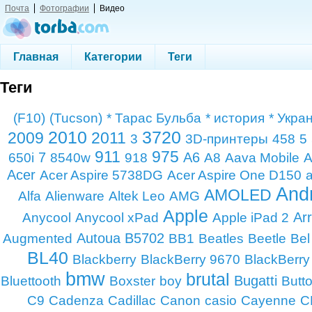
Почта
Фотографии
Видео
Главная
Категории
Теги
Теги
(F10)
(Tucson)
* Тарас Бульба
* история
* Укра
2010
3720
2009
2011
3
3D-принтеры
458
5
911
975
7
A6
650i
8540w
918
A8
Aava Mobile
A
Acer
Acer Aspire 5738DG
Acer Aspire One D150
And
AMOLED
Alfa
Alienware
Altek Leo
AMG
Apple
Ar
Anycool
Anycool xPad
Apple iPad 2
Autoua
B5702
Augmented
BB1
Beatles
Beetle
Bel
BL40
Blackberry
BlackBerry 9670
BlackBerry
bmw
brutal
Bugatti
Bluettooth
Boxster
boy
Butt
C9
Cadenza
Cadillac
Canon
casio
Cayenne
C