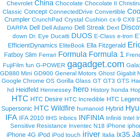
China
Chevrolet
Chocolate
Chocolate II
Christin
Coo
Concept
Classic
ConnectedDrive
Convertible
Crumpler
CrunchPad
Crystal
Cushion
cx-9
CX9
D
Disco
Dell
Dell Streak
DARPA
Dell Adamo
Dext
DUOS
E
down
Dr. Eye
Ducatti
E-Class
e-tron
Eri
EfficientDynamics
Ella Fitzgerald
EliteBook
Formula
Formula 1
Fatboy Slim
Ferrari
Fren
gagadget.com
FujiFilm
fun
G-POWER
Gala
GD880 Mini
GD900
General Motors
Ghost
Gigabit
Google Chrome OS
Gorilla Glass
GT
GT3
GTS
Ha
hero
Heidfeld
hd
Hennessey
History
honda
Hop
HTC
HTC Desire
HTC Legen
HTC Incredible
Hyu
HTC Wildfire
Supersonic
Hybrid
humanoid
IFA
INFINIA
IFA 2010
IIHS
Inbrics
Infiniti
Intel
I
Sensitive Resistance
Inventec N18
iPhone
ipho
iriver
Ja
ix35
iPhone 4G
iPod
iPod touch
Italia