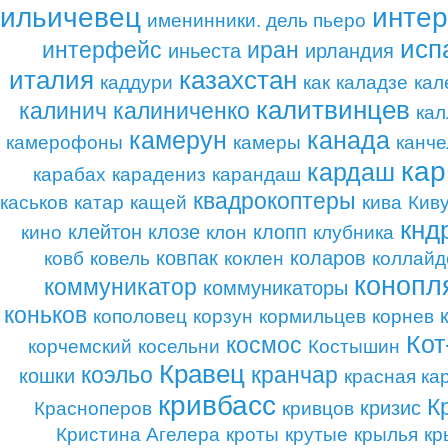
ильичевец
интер
именинники. дель пьеро
исп
интерфейс
иран
иньеста
ирландия
италия
казахстан
каддури
как
каладзе
кал
калитвинцев
калинич
калиниченко
кал
камерун
канада
камерофоны
камеры
канче
кар
кардаш
карабах
карадениз
карандаш
квадрокоптеры
каськов
катар
кащей
кива
Кив
кнд
клейтон
клозе
клопп
кино
клон
клубника
ковпак
коларов
ковб
ковель
коклен
коллайд
конопл
коммуникатор
коммуникаторы
коньков
кополовец
корзун
кормильцев
корнев
Кот
космос
корчемский
косельни
Костышин
Кравец
коэльо
кранчар
кошки
красная ка
кривбасс
К
кризис
Красноперов
кривцов
Кристина Агелера
кроты
крутые
крылья
кр