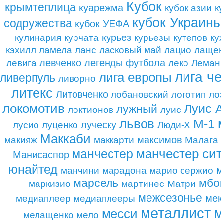
Кубок
крымтеплица
куарежма
кубок азии
к
кубок Украин
содружества
кубок УЕФА
курьез
кулинария
курчата
курьезы
кутепов
ку
кэхилл
ламела
ланс
ласковый май
лацио
лаще
левченко
легенды футбола
левига
леко
Леман
лига ч
лига европы
ливерпуль
ливорно
литекс
Литовченко
лобановский
логотип
ло
локомотив
Луис 
лужный
локтионов
луис
львов
М-1
луческу
лусио
луценко
Люди-Х
Маккаби
максимов
макияж
маккарти
Малага
манчестер си
манчестер
Манисаспор
юнайтед
манчини
марадона
марио сержио
марсель
мбо
маркизио
мартинес
Матри
межсезонье
ме
медиаплеер
медиаплееры
металлист
месси
мелащенко
мело