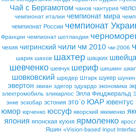
Чай с Бергамотом
челс
чанов
чантурия
чемпионат мира
чемпионат италии
чемп
чемпионат Укра
чемпионат России
черноморе
Франции
чемпионат шотландии
чили
чм 2010
чигринский
чехия
чм-2006
шахтер
швейца
шацких
шарик
шахов
шевченко
шериф
шевчук
шишкин
шка
шовковский
шукер
шредер
Штарк
шунин
эвертон
эк
эвиан
эдегор
эдуардо
экономика
Элла Фицджеральд
электромобиль
эликарлос
ЮАР
это`о
ювентус
эстония
энке
эскобар
юмор
юссуф
як
юрченко
яворский
якименко
ярмоленко
япония
японская кухня
ярос
Яшин
«Vision-based Input Interfa