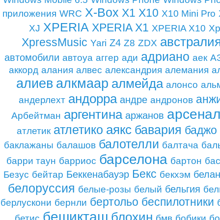
X-Box
X1
X10
приложения
WRC
X10 Mini Pro
XPERIA
XPERIA X1
XJ
XPERIA X10
Xp
австрали
XpressMusic
Z4
Yari
Z8
ZDX
адриано
автомобили
автоуа
аггер
ади
аек
А
аккорд
алания
алвес
александрия
алемания
а
алиев
алкмаар
алмейда
алонсо
аль
андорра
анж
андре
андерлехт
андронов
арсена
аргентина
аржанов
Арбейтман
аякс
бавария
атлетико
баджо
атлетик
балотелли
баклажаны
балашов
балтача
бал
барселона
барри таун
барриос
бартон
ба
Бекс
Беккенабауэр
бела
Безус
бейтар
бекхэм
белоруссия
бельгия
белые-розы
белый
бел
бертольо
беспилотники
берлускони
бернли
бешикташ
блохин
бетис
бмв
бобики
бо