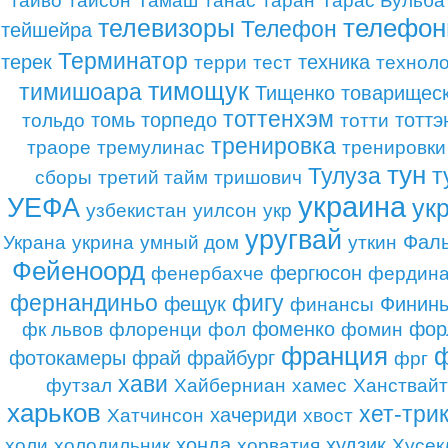
тайво
тайсон
Тамаш
танас
таран
Тарас Бульба
телефо
телевизоры
Телефон
тейшейра
Терминатор
терек
техника
терри
тест
технол
тимощук
тимишоара
Тищенко
товарищеск
тоттенхэм
томь
торпедо
тоттэ
тольдо
тотти
тренировка
траоре
тремулинас
тренировки
тун
Тулуза
т
сборы
третий тайм
тришович
украина
УЕФА
ук
узбекистан
уилсон
укр
уругвай
Фаль
Украна
укрина
умный дом
уткин
Фейеноорд
фергюсон
фенербахче
фердин
фернандиньо
фигу
фещук
Финин
финансы
фоменко
фор
фк львов
флоренци
фол
фомин
франция
фотокамеры
фрай
фрайбург
фрг
хави
футзал
Хайберниан
хамес
Ханствайт
харьков
хет-три
хачериди
Хатчинсон
хвост
хонда
худзик
холи
холодильник
хорватия
Хусек