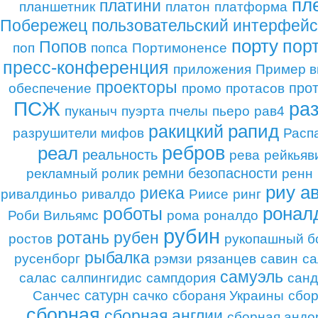
пл
платини
планшетник
платон
платформа
Побережец
пользовательский интерфейс
порту
пор
Попов
поп
попса
Портимоненсе
пресс-конференция
приложения
Пример в
проекторы
про
обеспечение
промо
протасов
ПСЖ
ра
пуканыч
пуэрта
пчелы
пьеро
рав4
рапид
ракицкий
разрушители мифов
Расп
ребров
реал
реальность
рева
рейкьяв
ремни безопасности
рекламный ролик
ренн
риу а
риека
ривалдиньо
ривалдо
Риисе
ринг
роботы
ронал
Роби Вильямс
рома
роналдо
рубин
ротань
рубен
ростов
рукопашный б
рыбалка
русенборг
рэмзи
рязанцев
савин
са
самуэль
салас
салпингидис
сампдория
сан
сатурн
Санчес
сачко
сбораня Украины
сбор
сборная
сборная англии
сборная андо