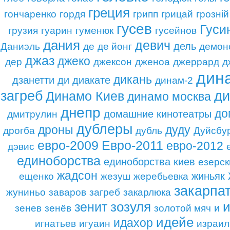
греция
гончаренко
гордя
грипп
грицай
грозній
гусев
Гуси
грузия
гуарин
гуменюк
гусейнов
дания
девич
дель
Даниэль
де
де йонг
демон
джаз
джеко
дер
джексон
дженоа
джеррард
д
дин
дикань
дзанетти
ди
диакате
динам-2
загреб
ди
Динамо Киев
динамо москва
днепр
до
домашние кинотеатры
дмитрулин
дублеры
дроны
дуду
дрогба
дубль
Дуйсбу
евро-2009
Евро-2011
евро-2012
дэвис
единоборства
единоборства киев
езерск
жадсон
жиньяк
ещенко
жезуш
жеребьевка
закарпа
жуниньо
заваров
загреб
закарлюка
зозуля
зенит
и
зенев
зенёв
золотой мяч
идейе
идахор
игнатьев
игуаин
израил