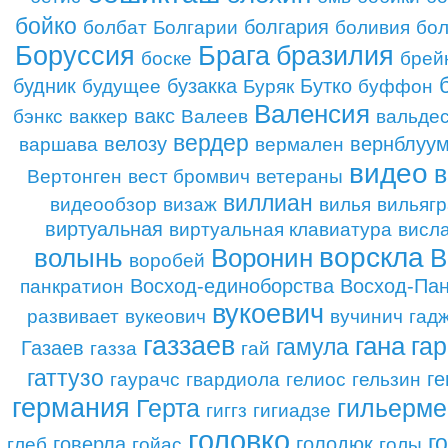
бойко
болгария
болбат
Болгарии
боливия
бол
Брага
бразилия
Боруссия
боске
брей
будник
бузакка
Бутко
будущее
Буряк
буффон
Валенсия
вакс
бэнкс
ваккер
Валеев
вальде
вердер
велозу
вернблуу
варшава
вермален
видео
Вертонген
вест бромвич
ветераны
виллиан
видеообзор
визаж
вилья
вильягр
виртуальная
виртуальная клавиатура
висл
ворскла
Воронин
В
волынь
воробей
Восход-единоборства
Восход-Пан
панкратион
вукоевич
развивает
вукеович
вучинич
гад
газзаев
гана
га
гамула
Газаев
газза
гай
гаттузо
ге
гаурачс
гвардиола
гелиос
гельзин
германия
Герта
гильерме
гиггз
гигиадзе
головко
г
говерла
голодюк
глеб
гойас
голы