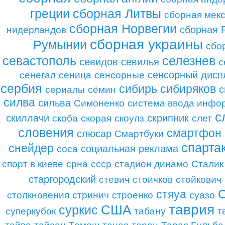
греции
сборная Литвы
сборная мек
сборная Норвегии
сборная 
нидерландов
сборная украины
Румынии
сбо
севастополь
селезнев
севидов
севилья
с
сенсорный дисп
сенегал
сеница
сенсорные
сербия
сибирь
сибиряков
с
сериалы
сёмин
силва
сильва
Симоненко
система ввода инфо
с
скиллачи
скрипник
скоба
скорая
скоулз
слет
словения
смартфон
слюсар
Смартбуки
спарта
снейдер
социальная реклама
соса
спорт в киеве
срна
ссср
стадион динамо
Сталик
старгородский
стевич
стоичков
стойкович
С
стяуа
столкновения
стринич
строенко
суазо
таврия
суркис
США
т
суперкубок
табану