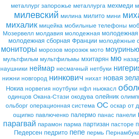
мехмеди
металлург запорожье
металлурга
м
милевский
мих
милито
милина
мини
михалик
мицейка
мобильные телефоны
моб
молодежная 
Мозервелл
молдавия
молодежная
молодежная сборная Франции
молодёжные 
мониторы
моуринь
морозов
морозюк
мото
мю
мхитарян
мультфильм
мультфильмы
наза
нигери
неймар
наушники
несмачный
нетбуки
нинкович
новая зел
нижни новгород
нихат
обол
Нокиа
норвегия
ноутбуки
нфл
ньюкасл
олейник
одинцов
Окана-Стази
окодува
олимп
ОС
ольборг
операционная система
оскар
от 
палермо
ощипко
павлюченко
панас
панели
парагвай
партизан
п
парамон
парма
пасторе
пепе
Педерсен
педрито
пермь
Пернамбук