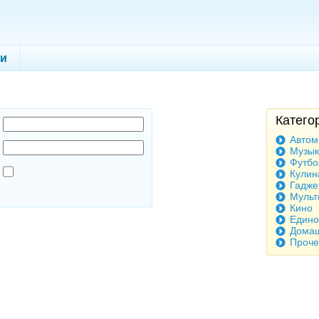
ги
Катего
Автом
Музык
Футбо
Кулин
Гадже
Муль
Кино
Едино
Домаш
Проче