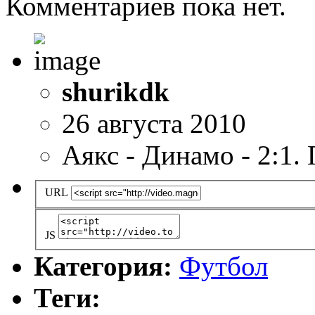
Комментариев пока нет.
shurikdk
26 августа 2010
Аякс - Динамо - 2:1. 
URL
JS
Категория:
Футбол
Теги: