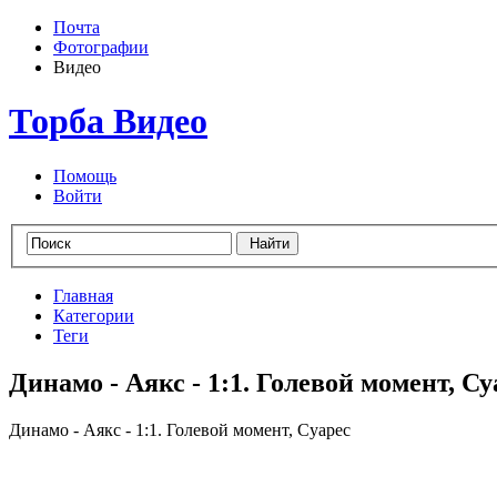
Почта
Фотографии
Видео
Торба Видео
Помощь
Войти
Главная
Категории
Теги
Динамо - Аякс - 1:1. Голевой момент, Су
Динамо - Аякс - 1:1. Голевой момент, Суарес